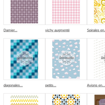
Damier...
vichy augmenté
Spirales en.
diagonales...
petits...
Avions en...