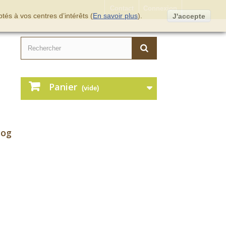
Contact
Connexion
tés à vos centres d’intérêts (
En savoir plus
).
J'accepte
Panier
(vide)
log