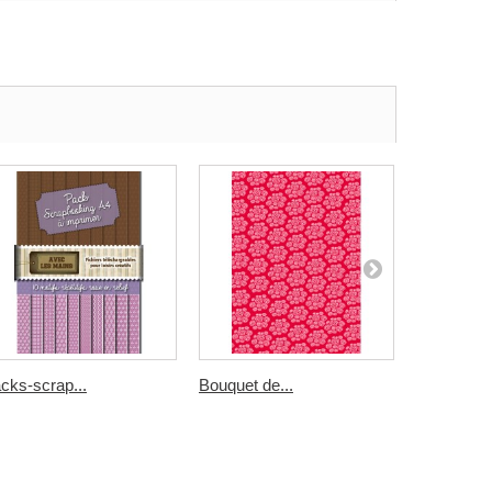
cks-scrap...
Bouquet de...
rayures...