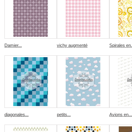
Damier...
vichy augmenté
Spirales en.
diagonales...
petits...
Avions en...