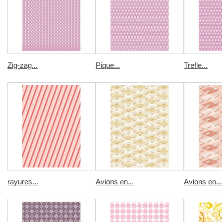
Zig-zag...
Pique...
Trefle...
rayures...
Avions en...
Avions en...