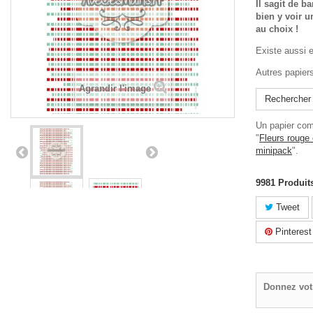
Il sagit de b
bien y voir 
au choix !
Existe aussi e
Autres papier
Agrandir l'image
Rechercher
Un papier com
"
Fleurs rouge 
minipack
".
9981
Produit
Tweet
Pinterest
Donnez vot