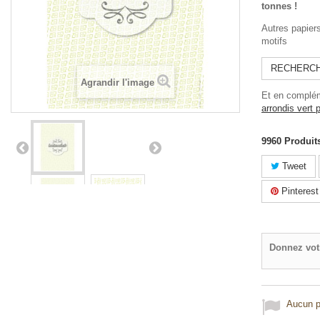
tonnes !
Autres papier
motifs
RECHERCHE
Agrandir l'image
Et en complém
arrondis vert
9960
Produit
Tweet
Pinterest
Donnez vot
Aucun po