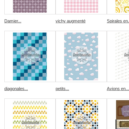
Damier...
vichy augmenté
Spirales en.
diagonales...
petits...
Avions en...