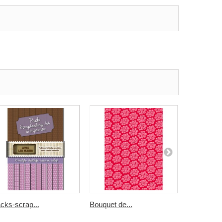
cks-scrap...
Bouquet de...
rayures...