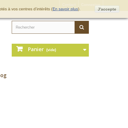
Contact
Connexion
tés à vos centres d’intérêts (
En savoir plus
).
J'accepte
Panier
(vide)
log