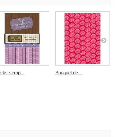
cks-scrap...
Bouquet de...
rayures...