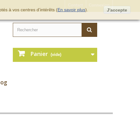
Contact
Connexion
tés à vos centres d’intérêts (
En savoir plus
).
J'accepte
Panier
(vide)
log