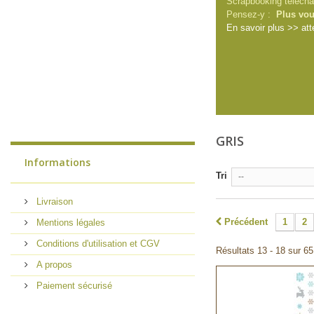
Scrapbooking télécharg
Pensez-y :
Plus vou
En savoir plus >> att
GRIS
Informations
Tri
--
Livraison
Précédent
1
2
Mentions légales
Conditions d'utilisation et CGV
Résultats 13 - 18 sur 65
A propos
Paiement sécurisé